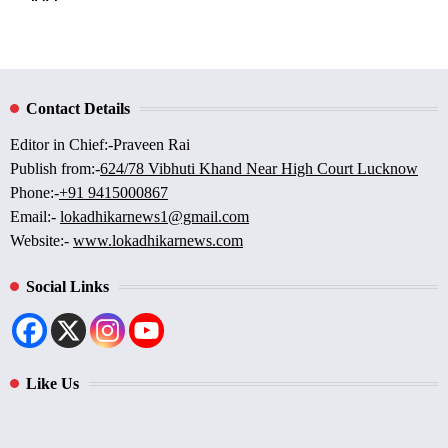
Contact Details
Editor in Chief:-Praveen Rai
Publish from:-
624/78 Vibhuti Khand Near High Court Lucknow
Phone:-
+91 9415000867
Email:-
lokadhikarnews1@gmail.com
Website:-
www.lokadhikarnews.com
Social Links
Like Us