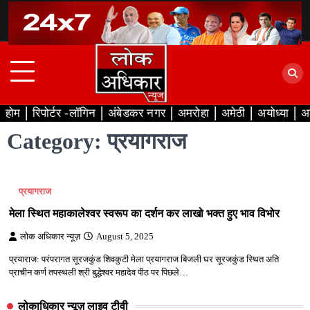
Skip
to
content
होम
रिपोर्टर -लॉगिन
अंबेडकर नगर
अमरोहा
अमेठी
अयोध्या
अ
Category:
प्रयागराज
प्रयागराज
मेला स्थित महाकालेश्वर स्वरूप का दर्शन कर लाखो भक्त हुए भाव विभोर
लोक अधिकार न्यूज़
August 5, 2025
प्रयाराज: परंपरागत सूरजकुंड शिवकुटी मेला प्रयागराज बिजली घर सूरजकुंड स्थित अति
प्राचीन कर्ण तपस्थली श्री बुद्धेश्वर महादेव पीठ पर पिछले…
लोकाधिकार न्यूज़ लाइव टीवी