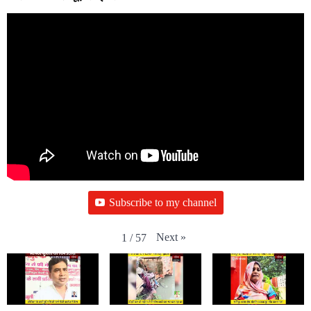
Subscribe to my channel
Next
»
1
/
57