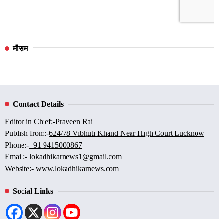
मौसम
Contact Details
Editor in Chief:-Praveen Rai
Publish from:-
624/78 Vibhuti Khand Near High Court Lucknow
Phone:-
+91 9415000867
Email:-
lokadhikarnews1@gmail.com
Website:-
www.lokadhikarnews.com
Social Links