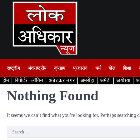
Skip
to
content
राष्ट्रीय
अंतराष्ट्रीय
क्राइम
प्रशासन
धर्म
खेल
शिक्षा
होम
रिपोर्टर -लॉगिन
अंबेडकर नगर
अमरोहा
अमेठी
अयोध्या
अ
Nothing Found
It seems we can’t find what you’re looking for. Perhaps searching c
Search
for: