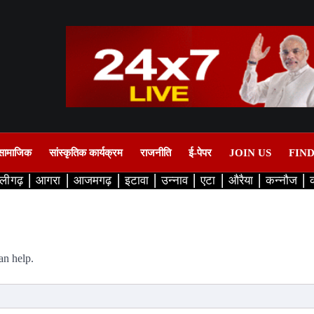
सामाजिक
सांस्कृतिक कार्यक्रम
राजनीति
ई-पेपर
JOIN US
FIN
लीगढ़
आगरा
आजमगढ़
इटावा
उन्नाव
एटा
औरैया
कन्नौज
an help.