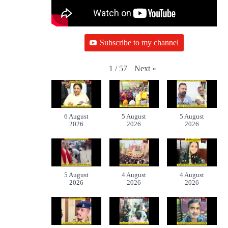
Subscribe to my channel
Next
»
1
/
57
6 August
5 August
5 August
2026
2026
2026
5 August
4 August
4 August
2026
2026
2026