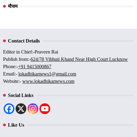
मौसम
Contact Details
Editor in Chief:-Praveen Rai
Publish from:-
624/78 Vibhuti Khand Near High Court Lucknow
Phone:-
+91 9415000867
Email:-
lokadhikarnews1@gmail.com
Website:-
www.lokadhikarnews.com
Social Links
Like Us