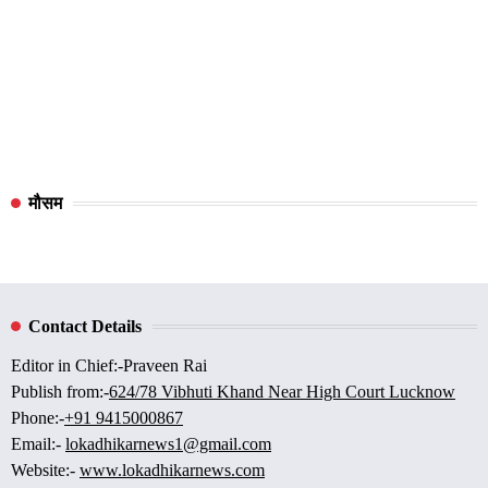
मौसम
Contact Details
Editor in Chief:-Praveen Rai
Publish from:-
624/78 Vibhuti Khand Near High Court Lucknow
Phone:-
+91 9415000867
Email:-
lokadhikarnews1@gmail.com
Website:-
www.lokadhikarnews.com