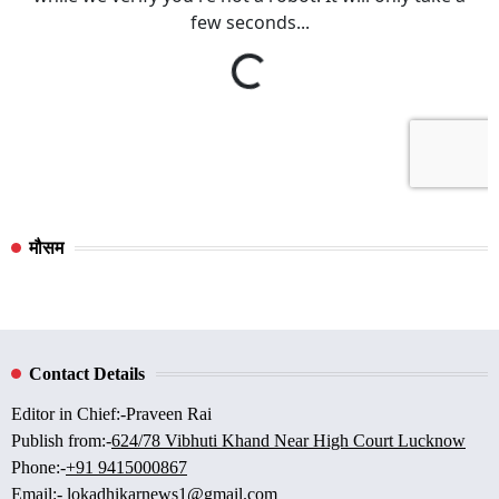
मौसम
Contact Details
Editor in Chief:-Praveen Rai
Publish from:-
624/78 Vibhuti Khand Near High Court Lucknow
Phone:-
+91 9415000867
Email:-
lokadhikarnews1@gmail.com