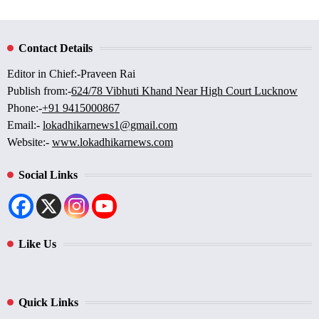
Contact Details
Editor in Chief:-Praveen Rai
Publish from:-
624/78 Vibhuti Khand Near High Court Lucknow
Phone:-
+91 9415000867
Email:-
lokadhikarnews1@gmail.com
Website:-
www.lokadhikarnews.com
Social Links
Like Us
Quick Links