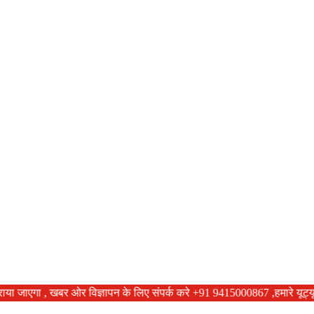
रूबरू कराया जाएगा , खबर ओर विज्ञापन के लिए संपर्क करे +91 9415000867 ,हमारे