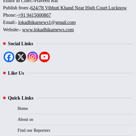
Editor in Chief:-Praveen Rai
Publish from:-
624/78 Vibhuti Khand Near High Court Lucknow
Phone:-
+91 9415000867
Email:-
lokadhikarnews1@gmail.com
Website:-
www.lokadhikarnews.com
Social Links
Like Us
Quick Links
Home
About us
Find our Reporters