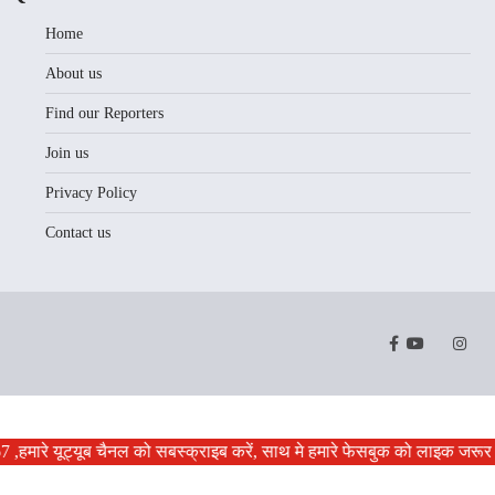
Home
About us
Find our Reporters
Join us
Privacy Policy
Contact us
Facebook
Youtube
Twitter
Instr
7 ,हमारे यूट्यूब चैनल को सबस्क्राइब करें, साथ मे हमारे फेसबुक को लाइक जरूर 