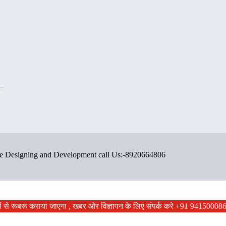
ite Designing and Development call Us:-8920664806
बरों से रूबरू कराया जाएगा , खबर ओर विज्ञापन के लिए संपर्क करे +91 941500086