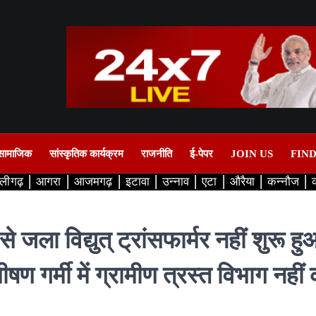
सामाजिक
सांस्कृतिक कार्यक्रम
राजनीति
ई-पेपर
JOIN US
FIN
लीगढ़
आगरा
आजमगढ़
इटावा
उन्नाव
एटा
औरैया
कन्नौज
े जला विद्युत् ट्रांसफार्मर नहीं शुरू हु
ीषण गर्मी में ग्रामीण त्रस्त विभाग नहीं