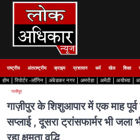
Skip
to
content
राष्ट्रीय
अंतराष्ट्रीय
क्राइम
प्रशासन
धर्म
खेल
शिक्षा
होम
रिपोर्टर -लॉगिन
अंबेडकर नगर
अमरोहा
अमेठी
अयोध्या
अ
गाजीपुर
गाज़ीपुर के शिशुआपार में एक माह पूर्व स
सप्लाई , दूसरा ट्रांसफार्मर भी जला भ
रहा क्षमता वृद्धि