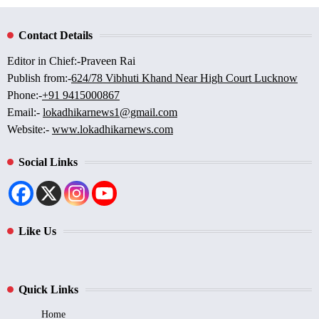
Contact Details
Editor in Chief:-Praveen Rai
Publish from:-
624/78 Vibhuti Khand Near High Court Lucknow
Phone:-
+91 9415000867
Email:-
lokadhikarnews1@gmail.com
Website:-
www.lokadhikarnews.com
Social Links
Like Us
Quick Links
Home