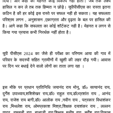
दिया। और कहा की मेहनत कोई विकल्प नहीं होता। जब तक लक्ष्य
हासिल न कर ले तब तक हिम्मत न छोड़े। यूपीपीसीएस का रास्ता इतना
कठिन है की हर कोई इस रास्ते पर सफल नही हो सकता। यह सफलता
परिश्रम लगन , अनुशासन ,एकाग्रता और दृढ़ता के बल पर हासिल की
है। आगे कहा कि सफलता का कोई शॉर्टकट नही है। मेहनत व लगन से
किया गया प्रयास कभी निरर्थक नहीं होता है।
यूपी पीसीएस 2024 का जैसे ही परीक्षा का परिणाम आया की गाव में
परिवार के सदस्यों सहित ग्रामीणों में खुशी की लहर दौड़ गयी। आवास
पर दिन भर बधाई देने वालो लोगों का ताता लगा रहा ।
इस मौके पर प्रधान प्रतिनिधि जयानंद राय मोनू, डॉo सत्यानंद राय,
दुर्गेश उपाध्याय,शशिशेखर राय,डॉ0 राहुल राय,डॉ0प्रशांत राय , आनंद
राय, राजेश राय बागी,डॉ0 आलोक राय ,नवीन राय , पत्रकार विधाशंकर
राय ,मिथलेश राय, ओमप्रकाश मिश्रा,शिक्षक दयाशंकर राय , लल्लन
यादव, रामबली राय, बालाजी राय,शिक्षक मनीष राय, सर्वेश राय,विकास