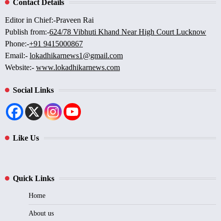
Contact Details
Editor in Chief:-Praveen Rai
Publish from:-
624/78 Vibhuti Khand Near High Court Lucknow
Phone:-
+91 9415000867
Email:-
lokadhikarnews1@gmail.com
Website:-
www.lokadhikarnews.com
Social Links
Like Us
Quick Links
Home
About us