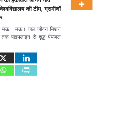
 की हकीकत जानने गांव
श्वविद्यालय की टीम, ग्रामीणों
क
द्वाज | मऊ मऊ। जल जीवन मिशन
तक पाइपलाइन से शुद्ध पेयजल