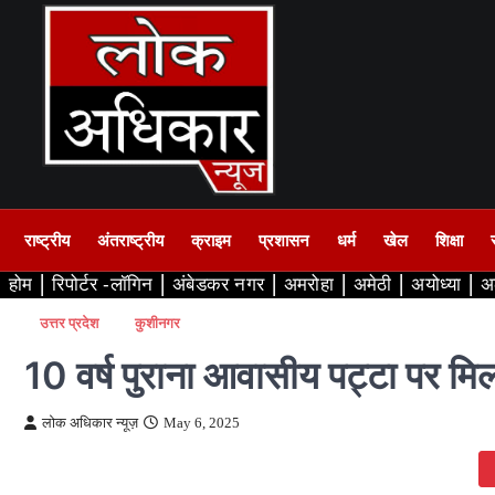
Skip
to
content
राष्ट्रीय
अंतराष्ट्रीय
क्राइम
प्रशासन
धर्म
खेल
शिक्षा
होम
रिपोर्टर -लॉगिन
अंबेडकर नगर
अमरोहा
अमेठी
अयोध्या
अ
उत्तर प्रदेश
कुशीनगर
10 वर्ष पुराना आवासीय पट्टा पर मि
लोक अधिकार न्यूज़
May 6, 2025