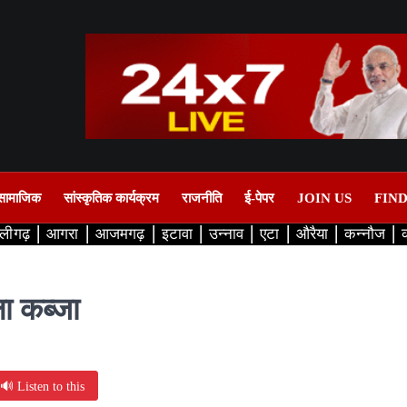
सामाजिक
सांस्कृतिक कार्यक्रम
राजनीति
ई-पेपर
JOIN US
FIN
लीगढ़
आगरा
आजमगढ़
इटावा
उन्नाव
एटा
औरैया
कन्नौज
ला कब्जा
🔊 Listen to this