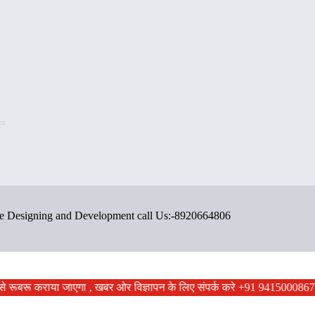
ite Designing and Development call Us:-8920664806
ों से रूबरू कराया जाएगा , खबर ओर विज्ञापन के लिए संपर्क करे +91 9415000867 