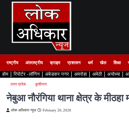
Skip
to
content
राष्ट्रीय
अंतराष्ट्रीय
क्राइम
प्रशासन
धर्म
खेल
शिक्षा
होम
रिपोर्टर -लॉगिन
अंबेडकर नगर
अमरोहा
अमेठी
अयोध्या
अ
उत्तर प्रदेश
कुशीनगर
नेबुआ नौरंगिया थाना क्षेत्र के मीठहा 
लोक अधिकार न्यूज़
February 26, 2026