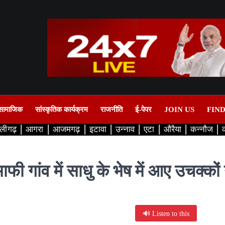
सामाजिक
सांस्कृतिक कार्यक्रम
राजनीति
ई-पेपर
JOIN US
FIN
लीगढ़
आगरा
आजमगढ़
इटावा
उन्नाव
एटा
औरैया
कन्नौज
माफी गांव में साधु के भेष में आए उचक्कों
🔊 Listen to this