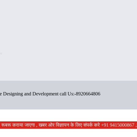
ite Designing and Development call Us:-8920664806
ों से रूबरू कराया जाएगा , खबर ओर विज्ञापन के लिए संपर्क करे +91 9415000867 