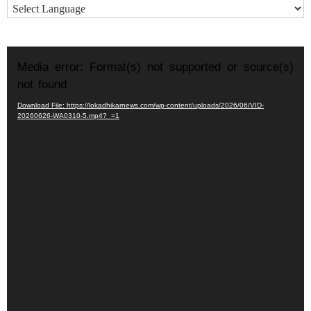
Video
Media error: Format(s) not supported or source(s)
Player
not found
Download File: https://lokadhikarnews.com/wp-content/uploads/2026/06/VID-
20260626-WA0310-5.mp4?_=1