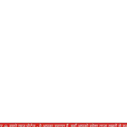
े न्यूज पोर्टल - मे आपका स्वागत हैं ,यहाँ आपको हमेशा ताजा खबरों से रूबरू क