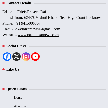
Contact Details
Editor in Chief:-Praveen Rai
Publish from:-
624/78 Vibhuti Khand Near High Court Lucknow
Phone:-
+91 9415000867
Email:-
lokadhikarnews1@gmail.com
Website:-
www.lokadhikarnews.com
Social Links
Like Us
Quick Links
Home
About us