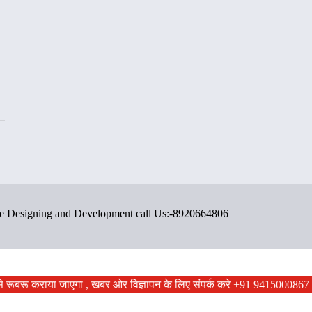
ite Designing and Development call Us:-8920664806
ं से रूबरू कराया जाएगा , खबर ओर विज्ञापन के लिए संपर्क करे +91 9415000867 ,