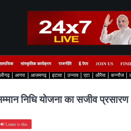
सामाजिक
सांस्कृतिक कार्यक्रम
राजनीति
ई-पेपर
JOIN US
FIN
लीगढ़
आगरा
आजमगढ़
इटावा
उन्नाव
एटा
औरैया
कन्नौज
न सम्मान निधि योजना का सजीव प्रसारण
🔊 Listen to this