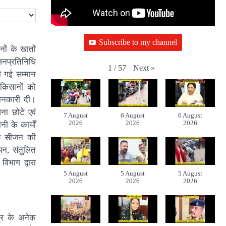
Subscribe to my channel
ों के खातों
 जनप्रतिनिधि
Next
»
1
/
57
ी गई सम्मान
 किसानों को
जानकारी दी।
ना छोटे एवं
7 August
6 August
6 August
2026
2026
2026
 के कार्यों
ीफ सीजन की
यन, संतुलित
िभाग द्वारा
5 August
5 August
5 August
2026
2026
2026
ेत्र के अनेक