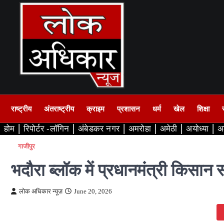
Skip
to
content
राष्ट्रीय
अंतराष्ट्रीय
क्राइम
प्रशासन
धर्म
खेल
शिक्षा
होम
रिपोर्टर -लॉगिन
अंबेडकर नगर
अमरोहा
अमेठी
अयोध्या
अ
गाजीपुर
भदौरा ब्लॉक में प्रधानमंत्री किसा
लोक अधिकार न्यूज़
June 20, 2026