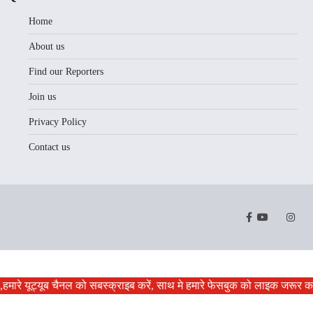
Home
About us
Find our Reporters
Join us
Privacy Policy
Contact us
Facebook
Youtube
Twitter
Instr
हमारे यूट्यूब चैनल को सबस्क्राइब करें, साथ मे हमारे फेसबुक को लाइक जरूर करे