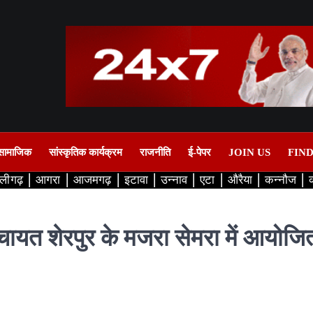
सामाजिक
सांस्कृतिक कार्यक्रम
राजनीति
ई-पेपर
JOIN US
FIN
लीगढ़
आगरा
आजमगढ़
इटावा
उन्नाव
एटा
औरैया
कन्नौज
चायत शेरपुर के मजरा सेमरा में आयोजित