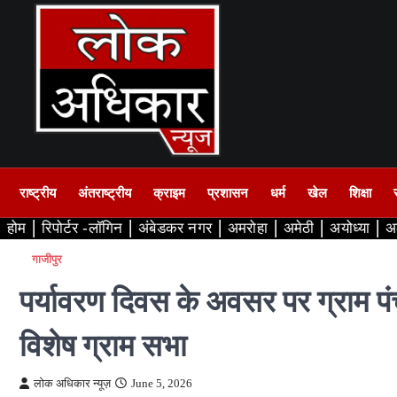
Skip
to
content
राष्ट्रीय
अंतराष्ट्रीय
क्राइम
प्रशासन
धर्म
खेल
शिक्षा
होम
रिपोर्टर -लॉगिन
अंबेडकर नगर
अमरोहा
अमेठी
अयोध्या
अ
गाजीपुर
पर्यावरण दिवस के अवसर पर ग्राम पं
विशेष ग्राम सभा
लोक अधिकार न्यूज़
June 5, 2026