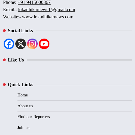
Phone:-
+91 9415000867
Email:-
lokadhikarnews1@gmail.com
Website:-
www.lokadhikarnews.com
Social Links
Like Us
Quick Links
Home
About us
Find our Reporters
Join us