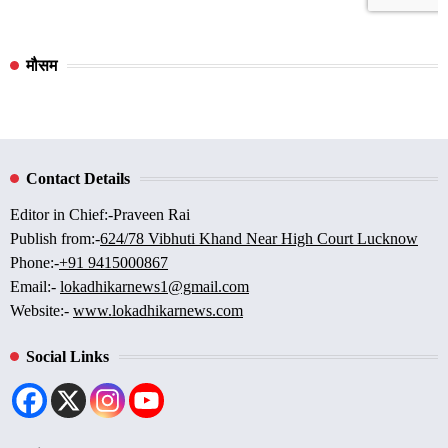
मौसम
Contact Details
Editor in Chief:-Praveen Rai
Publish from:-
624/78 Vibhuti Khand Near High Court Lucknow
Phone:-
+91 9415000867
Email:-
lokadhikarnews1@gmail.com
Website:-
www.lokadhikarnews.com
Social Links