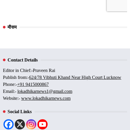
मौसम
Contact Details
Editor in Chief:-Praveen Rai
Publish from:-
624/78 Vibhuti Khand Near High Court Lucknow
Phone:-
+91 9415000867
Email:-
lokadhikarnews1@gmail.com
Website:-
www.lokadhikarnews.com
Social Links