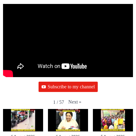
Subscribe to my channel
Next
»
1
/
57