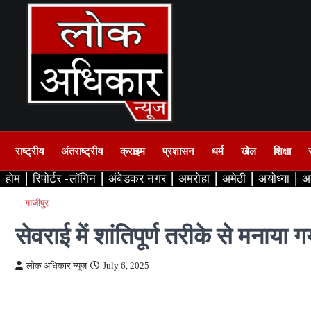
Skip
to
content
राष्ट्रीय
अंतराष्ट्रीय
क्राइम
प्रशासन
धर्म
खेल
शिक्षा
होम
रिपोर्टर -लॉगिन
अंबेडकर नगर
अमरोहा
अमेठी
अयोध्या
अ
गाजीपुर
सेवराई में शांतिपूर्ण तरीके से मनाया ग
लोक अधिकार न्यूज़
July 6, 2025