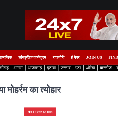
सामाजिक
सांस्कृतिक कार्यक्रम
राजनीति
ई-पेपर
JOIN US
FIN
लीगढ़
आगरा
आजमगढ़
इटावा
उन्नाव
एटा
औरैया
कन्नौज
या मोहर्रम का त्योहार
🔊 Listen to this