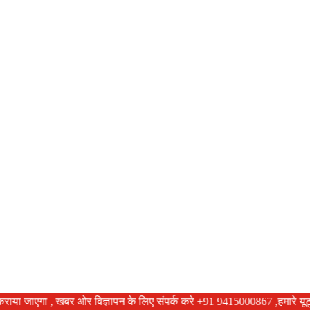
ं से रूबरू कराया जाएगा , खबर ओर विज्ञापन के लिए संपर्क करे +91 9415000867 ,