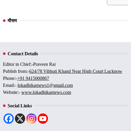
मौसम
Contact Details
Editor in Chief:-Praveen Rai
Publish from:-
624/78 Vibhuti Khand Near High Court Lucknow
Phone:-
+91 9415000867
Email:-
lokadhikarnews1@gmail.com
Website:-
www.lokadhikarnews.com
Social Links