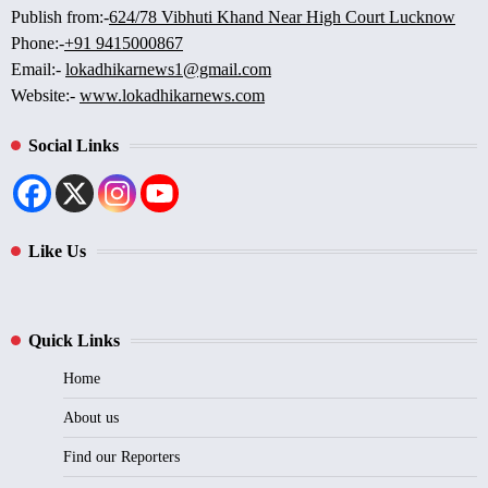
Publish from:-
624/78 Vibhuti Khand Near High Court Lucknow
Phone:-
+91 9415000867
Email:-
lokadhikarnews1@gmail.com
Website:-
www.lokadhikarnews.com
Social Links
Like Us
Quick Links
Home
About us
Find our Reporters