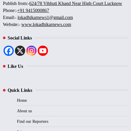
Publish from:-
624/78 Vibhuti Khand Near High Court Lucknow
Phone:-
+91 9415000867
Email:-
lokadhikarnews1@gmail.com
Website:-
www.lokadhikarnews.com
Social Links
Like Us
Quick Links
Home
About us
Find our Reporters