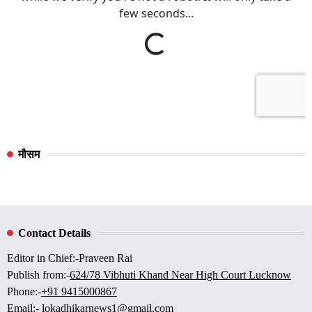
मौसम
Contact Details
Editor in Chief:-Praveen Rai
Publish from:-
624/78 Vibhuti Khand Near High Court Lucknow
Phone:-
+91 9415000867
Email:-
lokadhikarnews1@gmail.com