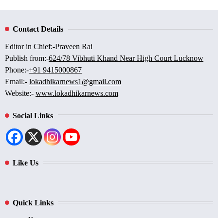
Contact Details
Editor in Chief:-Praveen Rai
Publish from:-
624/78 Vibhuti Khand Near High Court Lucknow
Phone:-
+91 9415000867
Email:-
lokadhikarnews1@gmail.com
Website:-
www.lokadhikarnews.com
Social Links
Like Us
Quick Links