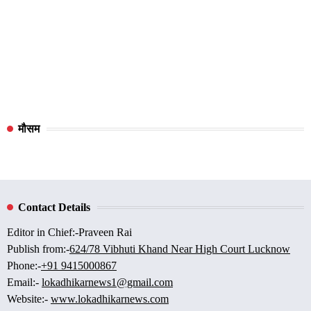
मौसम
Contact Details
Editor in Chief:-Praveen Rai
Publish from:-
624/78 Vibhuti Khand Near High Court Lucknow
Phone:-
+91 9415000867
Email:-
lokadhikarnews1@gmail.com
Website:-
www.lokadhikarnews.com