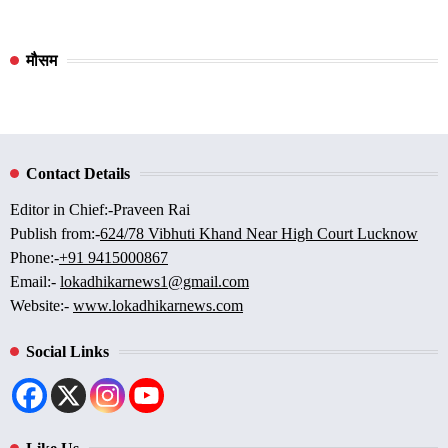
मौसम
Contact Details
Editor in Chief:-Praveen Rai
Publish from:-
624/78 Vibhuti Khand Near High Court Lucknow
Phone:-
+91 9415000867
Email:-
lokadhikarnews1@gmail.com
Website:-
www.lokadhikarnews.com
Social Links