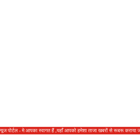
र्टल - मे आपका स्वागत हैं ,यहाँ आपको हमेशा ताजा खबरों से रूबरू कराया जाएगा 