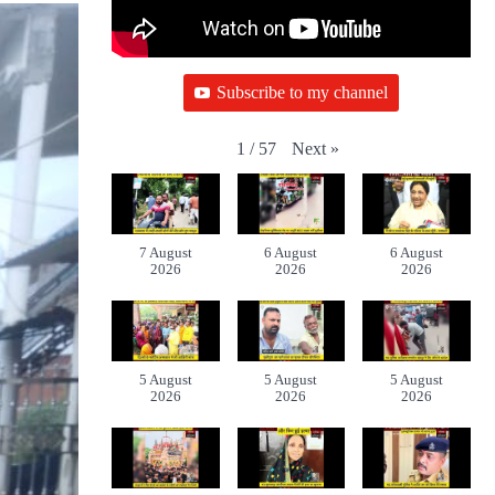
Subscribe to my channel
Next
»
1
/
57
7 August
6 August
6 August
2026
2026
2026
5 August
5 August
5 August
2026
2026
2026