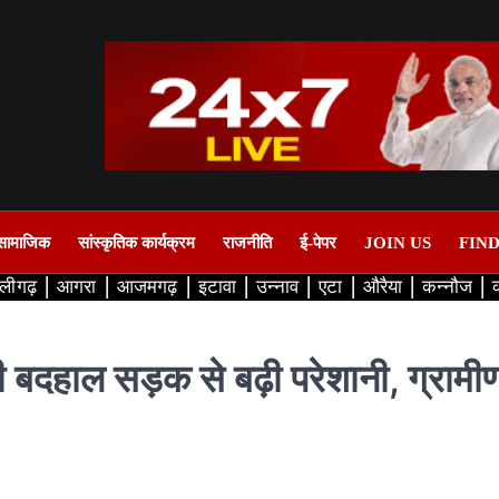
सामाजिक
सांस्कृतिक कार्यक्रम
राजनीति
ई-पेपर
JOIN US
FIN
लीगढ़
आगरा
आजमगढ़
इटावा
उन्नाव
एटा
औरैया
कन्नौज
 बदहाल सड़क से बढ़ी परेशानी, ग्रामीणो