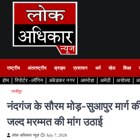
Skip
to
content
राष्ट्रीय
अंतराष्ट्रीय
क्राइम
प्रशासन
धर्म
खेल
शिक्षा
होम
रिपोर्टर -लॉगिन
अंबेडकर नगर
अमरोहा
अमेठी
अयोध्या
अ
गाजीपुर
नंदगंज के सौरम मोड़-सुआपुर मार्ग की
जल्द मरम्मत की मांग उठाई
लोक अधिकार न्यूज़
July 7, 2026