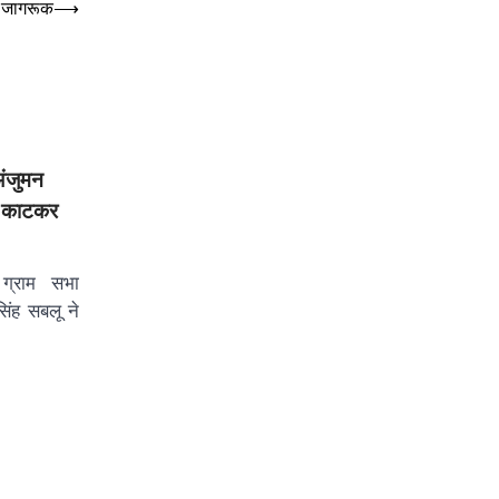
या जागरूक
⟶
अंजुमन
ा काटकर
 ग्राम सभा
सिंह सबलू ने