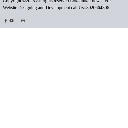
Copyright ©2025 All rights reserved Lokadhikar news | For
Website Designing and Development call Us:-8920664806
Facebook
Youtube
Twitter
Instragram