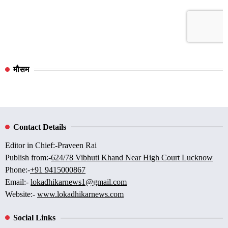
मौसम
Contact Details
Editor in Chief:-Praveen Rai
Publish from:-
624/78 Vibhuti Khand Near High Court Lucknow
Phone:-
+91 9415000867
Email:-
lokadhikarnews1@gmail.com
Website:-
www.lokadhikarnews.com
Social Links