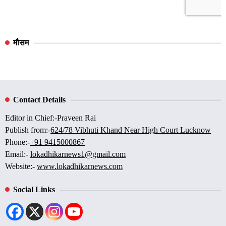
मौसम
Contact Details
Editor in Chief:-Praveen Rai
Publish from:-
624/78 Vibhuti Khand Near High Court Lucknow
Phone:-
+91 9415000867
Email:-
lokadhikarnews1@gmail.com
Website:-
www.lokadhikarnews.com
Social Links