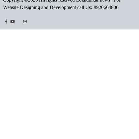
Website Designing and Development call Us:-8920664806
Facebook
Youtube
Twitter
Instragram