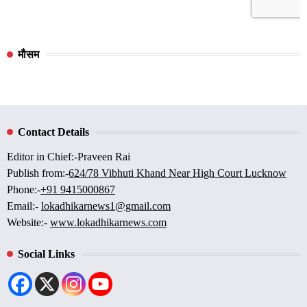
मौसम
Contact Details
Editor in Chief:-Praveen Rai
Publish from:-
624/78 Vibhuti Khand Near High Court Lucknow
Phone:-
+91 9415000867
Email:-
lokadhikarnews1@gmail.com
Website:-
www.lokadhikarnews.com
Social Links