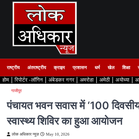
Skip
to
content
राष्ट्रीय
अंतराष्ट्रीय
क्राइम
प्रशासन
धर्म
खेल
शिक्षा
होम
रिपोर्टर -लॉगिन
अंबेडकर नगर
अमरोहा
अमेठी
अयोध्या
अ
गाजीपुर
पंचायत भवन सवास में ‘100 दिवसीय 
स्वास्थ्य शिविर का हुआ आयोजन
लोक अधिकार न्यूज़
May 10, 2026