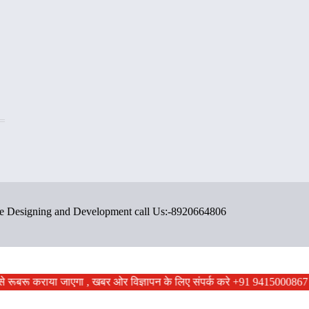
ite Designing and Development call Us:-8920664806
ं से रूबरू कराया जाएगा , खबर ओर विज्ञापन के लिए संपर्क करे +91 9415000867 