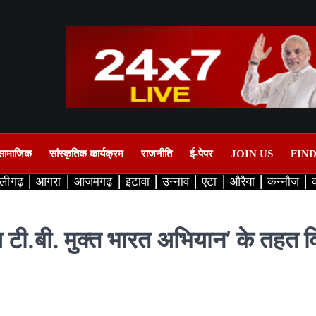
सामाजिक
सांस्कृतिक कार्यक्रम
राजनीति
ई-पेपर
JOIN US
FIN
लीगढ़
आगरा
आजमगढ़
इटावा
उन्नाव
एटा
औरैया
कन्नौज
टी.बी. मुक्त भारत अभियान’ के तहत व