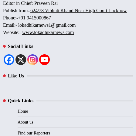
Editor in Chief:-Praveen Rai
Publish from:-
624/78 Vibhuti Khand Near High Court Lucknow
Phone:-
+91 9415000867
Email:-
lokadhikarnews1@gmail.com
Website:-
www.lokadhikarnews.com
Social Links
Like Us
Quick Links
Home
About us
Find our Reporters