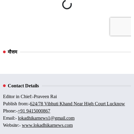
मौसम
Contact Details
Editor in Chief:-Praveen Rai
Publish from:-
624/78 Vibhuti Khand Near High Court Lucknow
Phone:-
+91 9415000867
Email:-
lokadhikarnews1@gmail.com
Website:-
www.lokadhikarnews.com