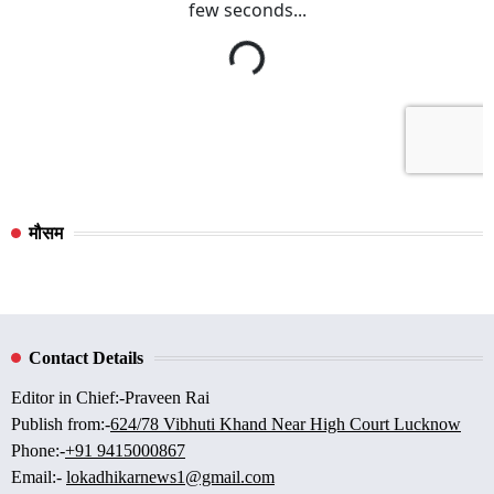
मौसम
Contact Details
Editor in Chief:-Praveen Rai
Publish from:-
624/78 Vibhuti Khand Near High Court Lucknow
Phone:-
+91 9415000867
Email:-
lokadhikarnews1@gmail.com