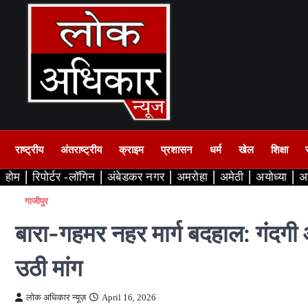
Skip
to
content
राष्ट्रीय
अंतराष्ट्रीय
क्राइम
प्रशासन
धर्म
खेल
शिक्षा
होम
रिपोर्टर -लॉगिन
अंबेडकर नगर
अमरोहा
अमेठी
अयोध्या
अ
गाजीपुर
बारा-गहमर नहर मार्ग बदहाल: गंदगी 
उठी मांग
लोक अधिकार न्यूज़
April 16, 2026