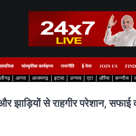
सामाजिक
सांस्कृतिक कार्यक्रम
राजनीति
ई-पेपर
JOIN US
FIN
लीगढ़
आगरा
आजमगढ़
इटावा
उन्नाव
एटा
औरैया
कन्नौज
और झाड़ियों से राहगीर परेशान, सफाई 