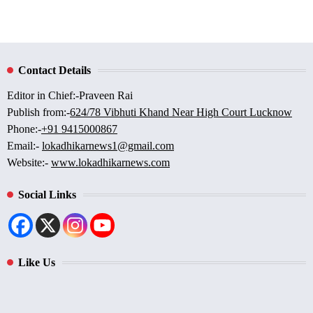
Contact Details
Editor in Chief:-Praveen Rai
Publish from:-
624/78 Vibhuti Khand Near High Court Lucknow
Phone:-
+91 9415000867
Email:-
lokadhikarnews1@gmail.com
Website:-
www.lokadhikarnews.com
Social Links
Like Us