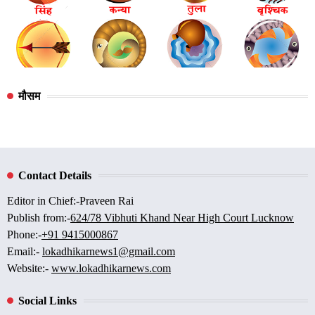
मौसम
Contact Details
Editor in Chief:-Praveen Rai
Publish from:-
624/78 Vibhuti Khand Near High Court Lucknow
Phone:-
+91 9415000867
Email:-
lokadhikarnews1@gmail.com
Website:-
www.lokadhikarnews.com
Social Links