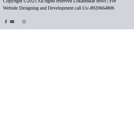
Copyright ©2025 All rights reserved Lokadhikar news | For
Website Designing and Development call Us:-8920664806
Facebook
Youtube
Twitter
Instragram