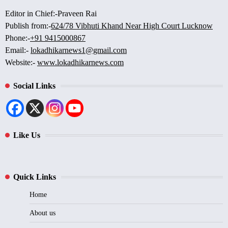
Editor in Chief:-Praveen Rai
Publish from:-
624/78 Vibhuti Khand Near High Court Lucknow
Phone:-
+91 9415000867
Email:-
lokadhikarnews1@gmail.com
Website:-
www.lokadhikarnews.com
Social Links
Like Us
Quick Links
Home
About us