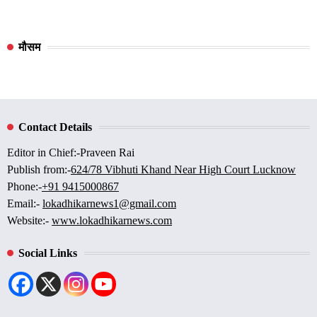
मौसम
Contact Details
Editor in Chief:-Praveen Rai
Publish from:-
624/78 Vibhuti Khand Near High Court Lucknow
Phone:-
+91 9415000867
Email:-
lokadhikarnews1@gmail.com
Website:-
www.lokadhikarnews.com
Social Links