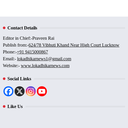
Contact Details
Editor in Chief:-Praveen Rai
Publish from:-
624/78 Vibhuti Khand Near High Court Lucknow
Phone:-
+91 9415000867
Email:-
lokadhikarnews1@gmail.com
Website:-
www.lokadhikarnews.com
Social Links
Like Us