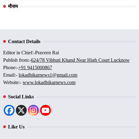
मौसम
Contact Details
Editor in Chief:-Praveen Rai
Publish from:-
624/78 Vibhuti Khand Near High Court Lucknow
Phone:-
+91 9415000867
Email:-
lokadhikarnews1@gmail.com
Website:-
www.lokadhikarnews.com
Social Links
Like Us