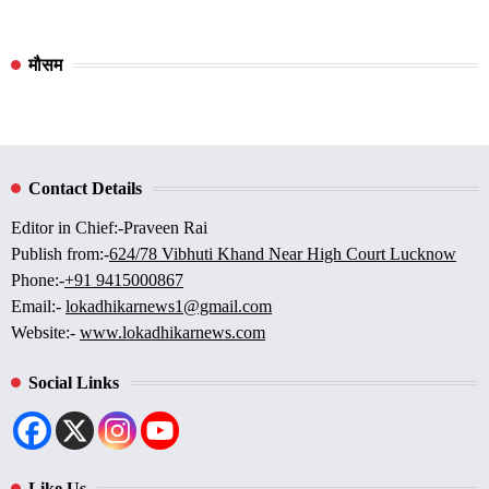
मौसम
Contact Details
Editor in Chief:-Praveen Rai
Publish from:-
624/78 Vibhuti Khand Near High Court Lucknow
Phone:-
+91 9415000867
Email:-
lokadhikarnews1@gmail.com
Website:-
www.lokadhikarnews.com
Social Links
Like Us