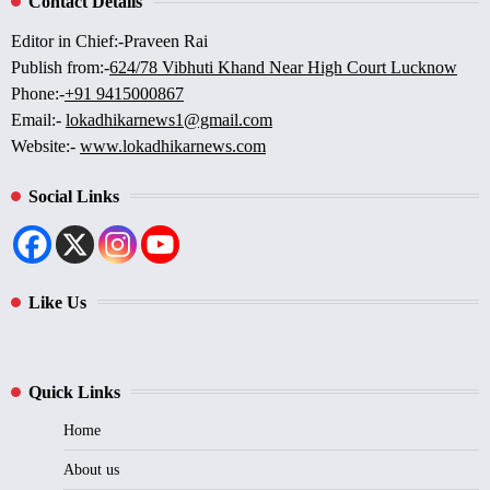
Contact Details
Editor in Chief:-Praveen Rai
Publish from:-
624/78 Vibhuti Khand Near High Court Lucknow
Phone:-
+91 9415000867
Email:-
lokadhikarnews1@gmail.com
Website:-
www.lokadhikarnews.com
Social Links
Like Us
Quick Links
Home
About us