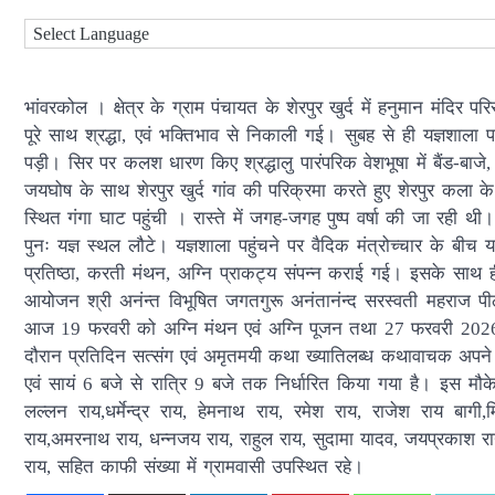
भांवरकोल । क्षेत्र के ग्राम पंचायत के शेरपुर खुर्द में हनुमान मंदिर 
पूरे साथ श्रद्धा, एवं भक्तिभाव से निकाली गई। सुबह से ही यज्ञशाला परि
पड़ी। सिर पर कलश धारण किए श्रद्धालु पारंपरिक वेशभूषा में बैंड-बाज
जयघोष के साथ शेरपुर खुर्द गांव की परिक्रमा करते हुए शेरपुर कला के प्
स्थित गंगा घाट पहुंची । रास्ते में जगह-जगह पुष्प वर्षा की जा रही थी।
पुनः यज्ञ स्थल लौटे। यज्ञशाला पहुंचने पर वैदिक मंत्रोच्चार के बीच यज्ञ
प्रतिष्ठा, करती मंथन, अग्नि प्राकट्य संपन्न कराई गई। इसके साथ ही 
आयोजन श्री अनंन्त विभूषित जगतगुरू अनंतानंन्द सरस्वती महराज पीठाधीश
आज 19 फरवरी को अग्नि मंथन एवं अग्नि पूजन तथा 27 फरवरी 2026 को
दौरान प्रतिदिन सत्संग एवं अमृतमयी कथा ख्यातिलब्ध कथावाचक अपने
एवं सायं 6 बजे से रात्रि 9 बजे तक निर्धारित किया गया है। इस मौके पर गोव
लल्लन राय,धर्मेन्द्र राय, हेमनाथ राय, रमेश राय, राजेश राय ब
राय,अमरनाथ राय, धन्नजय राय, राहुल राय, सुदामा यादव, जयप्रकाश राय,
राय, सहित काफी संख्या में ग्रामवासी उपस्थित रहे।