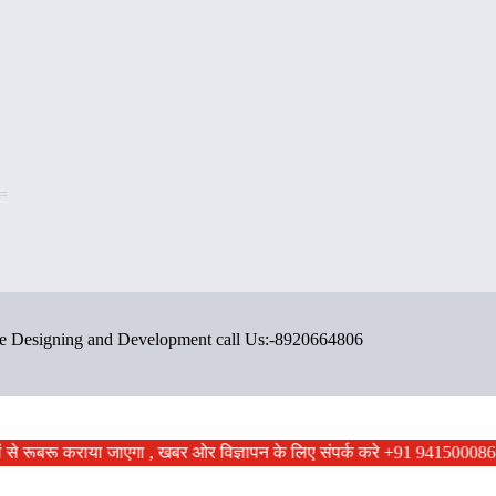
ite Designing and Development call Us:-8920664806
ों से रूबरू कराया जाएगा , खबर ओर विज्ञापन के लिए संपर्क करे +91 9415000867