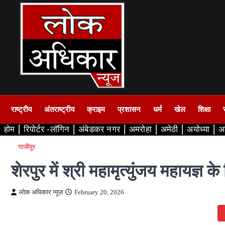
Skip
to
content
राष्ट्रीय
अंतराष्ट्रीय
क्राइम
प्रशासन
धर्म
खेल
शिक्षा
होम
रिपोर्टर -लॉगिन
अंबेडकर नगर
अमरोहा
अमेठी
अयोध्या
अ
गाजीपुर
शेरपुर में श्री महामृत्युंजय महायज्
लोक अधिकार न्यूज़
February 20, 2026