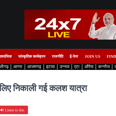
सामाजिक
सांस्कृतिक कार्यक्रम
राजनीति
ई-पेपर
JOIN US
FIN
लीगढ़
आगरा
आजमगढ़
इटावा
उन्नाव
एटा
औरैया
कन्नौज
ञ के लिए निकाली गई कलश यात्रा
🔊 Listen to this