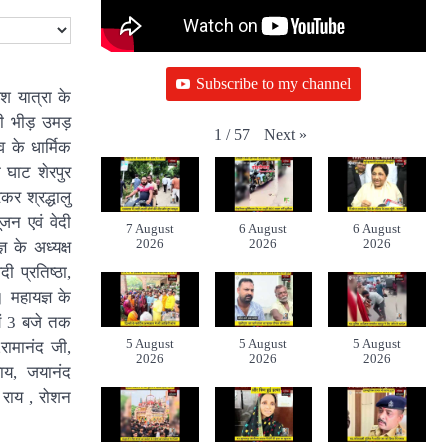
Subscribe to my channel
लश यात्रा के
री भीड़ उमड़
Next
»
1
/
57
 के धार्मिक
े घाट शेरपुर
कर श्रद्धालु
ूजन एवं वेदी
7 August
6 August
6 August
2026
2026
2026
 के अध्यक्ष
ी प्रतिष्ठा,
 महायज्ञ के
यं 3 बजे तक
5 August
5 August
5 August
,रामानंद जी,
2026
2026
2026
ाय, जयानंद
 राय , रोशन