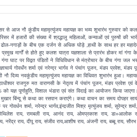
परिसर से आज नौ कुंडीय महामृत्युंजय महायज्ञ का भव्य शुभारंभ गुरुवार को क
सर में हजारों की संख्या में श्रद्धालु महिलाओं, कन्याओं एवं पुरुषों की भा
े, ढोल-नगाड़ों के बीच एक दर्जन से अधिक घोड़े ,हाथी के साथ हर हर महादेव
रमुख मार्गों से होते हुए कलश यात्रा यज्ञशाला से प्रारंभ होकर मां गंगा क
 गंगा घाट पर विद्वत पंडितों ने विधिविधान से मंत्रोचार के बीच गंगा जल भर
ाचार्य गोवधऀन शर्मा एवं नरेन्द्र भार्गव ने पंचांग पूजन, मंडप प्रवेश, मंडप प
नौ दिव्य नवकुंडीय महामृत्युंजय महायज्ञ का विधिवत शुभारंभ हुआ। महायज्ञ
्वर राजगुरु मत वाराणसी के नेतृत्व में पंचांग पूजन, मंडप प्रवेश एवं वेद
 यज्ञ पूर्णाहुति, विशाल भंडारा एवं संत विदाई का आयोजन किया जाएगा।
 मुखार बिंन्दू से कथा का रसपान कराएंगे। कथा वाचन का समय दोपहर सा
र्धन शर्मा, नरेन्द्र भार्गव,इंन्द़जीत मिश्र मृत्युंजय शर्मा, सुरेन्द्र शर्मा
ागी,मिथिलेश राय, रामबली राय, आनंद राय, ओमप्रकाश राय, डा०आलोक र
 नरेंद्र राय, दीपू राय, संजीव राय,आशीष राय, अंजनी राय, बब्बू राय, सौरभ