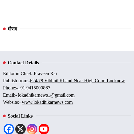
मौसम
Contact Details
Editor in Chief:-Praveen Rai
Publish from:-
624/78 Vibhuti Khand Near High Court Lucknow
Phone:-
+91 9415000867
Email:-
lokadhikarnews1@gmail.com
Website:-
www.lokadhikarnews.com
Social Links