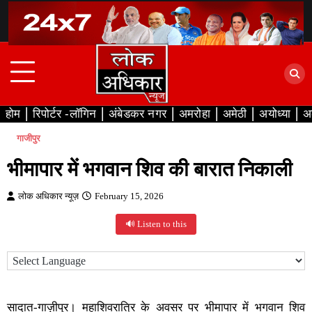
Skip
to
content
होम
रिपोर्टर -लॉगिन
अंबेडकर नगर
अमरोहा
अमेठी
अयोध्या
अ
गाजीपुर
भीमापार में भगवान शिव की बारात निकाली
लोक अधिकार न्यूज़
February 15, 2026
🔊 Listen to this
सादात-गाज़ीपुर। महाशिवरात्रि के अवसर पर भीमापार में भगवान शिव