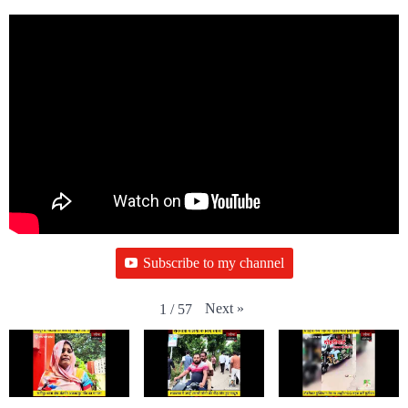
Subscribe to my channel
Next
»
1
/
57