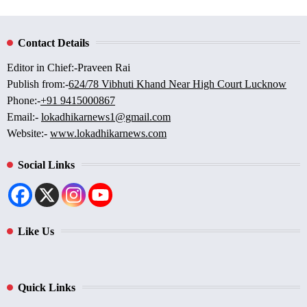
Contact Details
Editor in Chief:-Praveen Rai
Publish from:-
624/78 Vibhuti Khand Near High Court Lucknow
Phone:-
+91 9415000867
Email:-
lokadhikarnews1@gmail.com
Website:-
www.lokadhikarnews.com
Social Links
Like Us
Quick Links