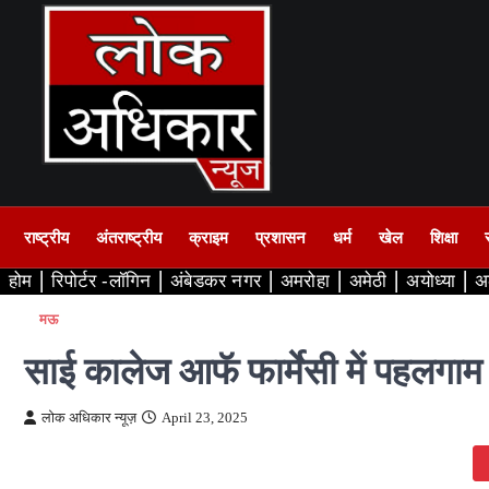
Skip
to
content
राष्ट्रीय
अंतराष्ट्रीय
क्राइम
प्रशासन
धर्म
खेल
शिक्षा
होम
रिपोर्टर -लॉगिन
अंबेडकर नगर
अमरोहा
अमेठी
अयोध्या
अ
मऊ
साई कालेज आफॅ फार्मेसी में पहलगाम आ
लोक अधिकार न्यूज़
April 23, 2025