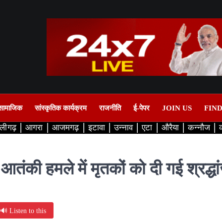
सामाजिक
सांस्कृतिक कार्यक्रम
राजनीति
ई-पेपर
JOIN US
FIN
लीगढ़
आगरा
आजमगढ़
इटावा
उन्नाव
एटा
औरैया
कन्नौज
तंकी हमले में मृतकों को दी गई श्रद्ध
🔊 Listen to this